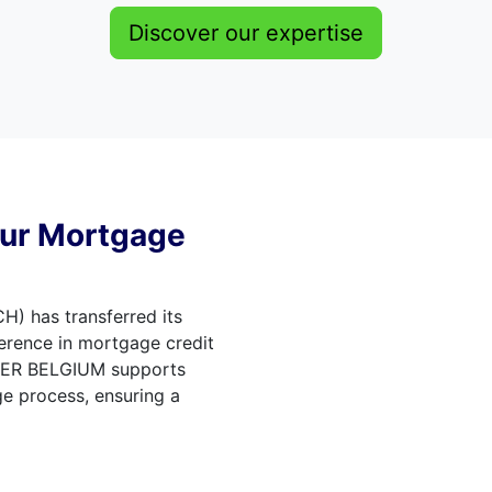
Discover our expertise
Your Mortgage
H) has transferred its
erence in mortgage credit
ATER BELGIUM supports
ge process, ensuring a