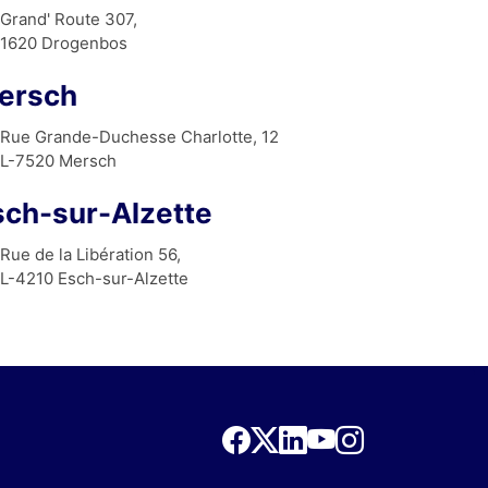
Grand' Route 307,
ce sans faille. 
1620 Drogenbos
es toute la 
💐
ersch
Rue Grande-Duchesse Charlotte, 12
L-7520 Mersch
sch-sur-Alzette
Rue de la Libération 56,
L-4210 Esch-sur-Alzette