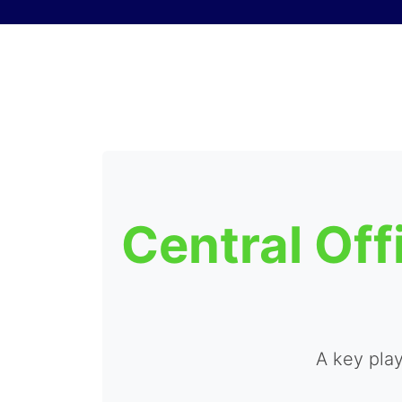
Skip to content
Central Off
A key pla