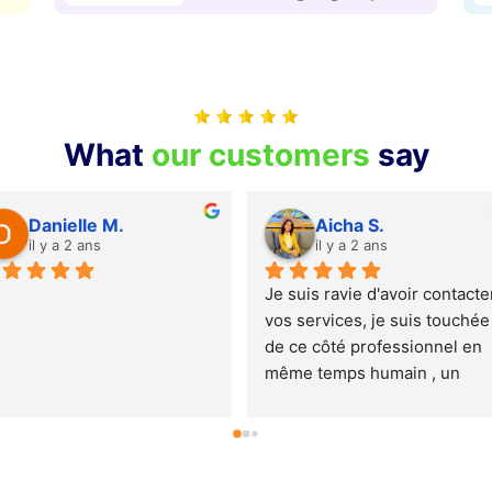
What
our customers
say
Rodrigue G.
Marie
il y a 2 ans
il y a 2 
l et 
Après plusieurs mois de 
Suite à mon r
recherche et de refus chez 
avec Monsieur
plusieurs banquiers et 
Christopher, j
courtiers, je suis tombé par 
convaincue q
hasard sur le site internet du 
prédestinait d
Crédit Populaire 
dans le traite
Européen(CPE) où j'ai 
dossier. Son 
introduit une demande en 
professionnal