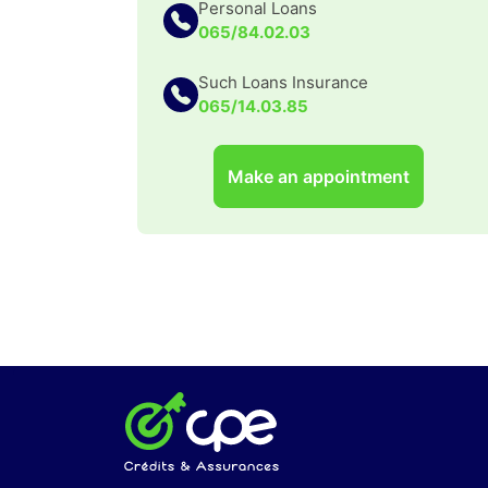
Personal Loans
065/84.02.03
Such Loans Insurance
065/14.03.85
Make an appointment