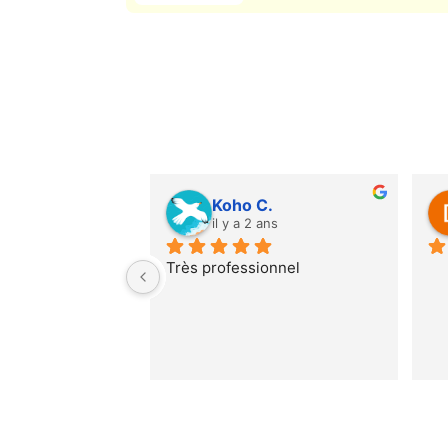
Lili M.
bruno L.
il y a 2 ans
il y a 2 ans
Un service rapide et 
Parfait très professionne
impeccable merci je 
sérieux
recommande fortement 
madame Pancu.