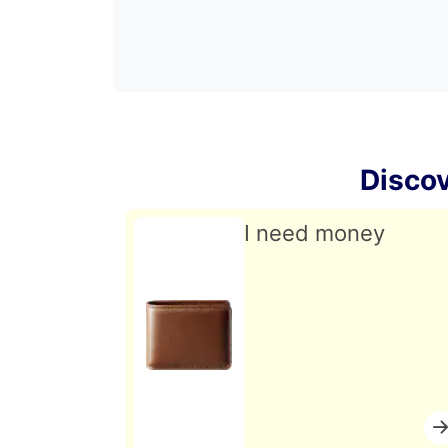
Disco
I need money