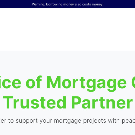
Warning, borrowing money also costs money.
ice of Mortgage 
Trusted Partner
yer to support your mortgage projects with peac