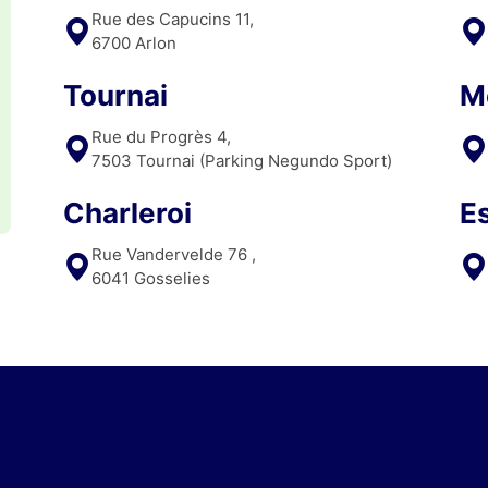
Rue des Capucins 11,
votre excellen
6700 Arlon
🌟👏 Vous fait
différence ! 
Tournai
M
Rue du Progrès 4,
7503 Tournai (Parking Negundo Sport)
Charleroi
E
Rue Vandervelde 76 ,
6041 Gosselies