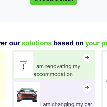
ver our
solutions
based on
your p
I am renovating my
accommodation
I am changing my car